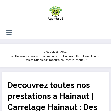
Aller
au
contenu
Accueil
Actu
Decouvrez toutes nos prestations a Hainaut | Carrelage Hainaut :
Des solutions sur-mesure pour votre interieur
Decouvrez toutes nos
prestations a Hainaut |
Carrelage Hainaut : Des