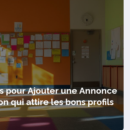
RIQUES – Beau Pendentif :
de porter les formes modernes
 du cou
te