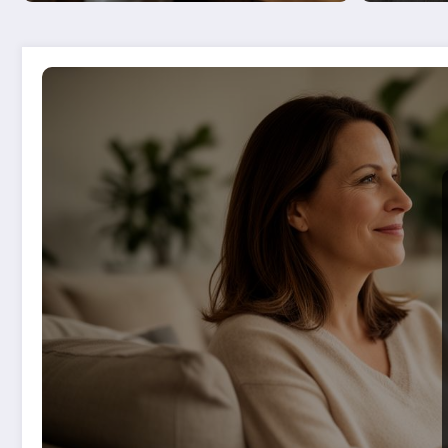
Carrel
soluti
votre i