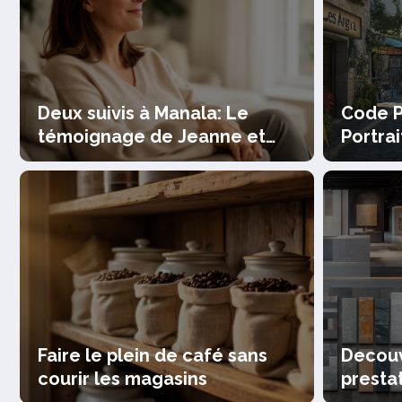
Deux suivis à Manala: Le
Code P
témoignage de Jeanne et
Portra
l’évaluation des progrès
d’une v
réalisés
 au 10
Les 7 etapes pour 
de colocation qui att
Faire le plein de café sans
Decouv
Lire la suite
courir les magasins
prestat