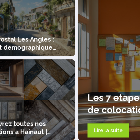
ostal Les Angles :
it demographique
ille en mutation
Ajouter une Annonce
GEOMET
ire les bons profils
L’art 
autour
rez toutes nos
Lire la sui
ions a Hainaut |