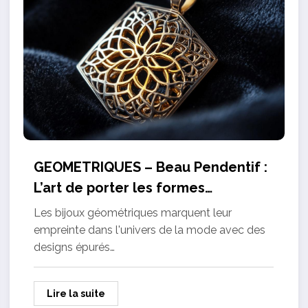
GEOMETRIQUES – Beau Pendentif :
L’art de porter les formes
modernes autour du cou
Les bijoux géométriques marquent leur
empreinte dans l'univers de la mode avec des
designs épurés…
Lire la suite