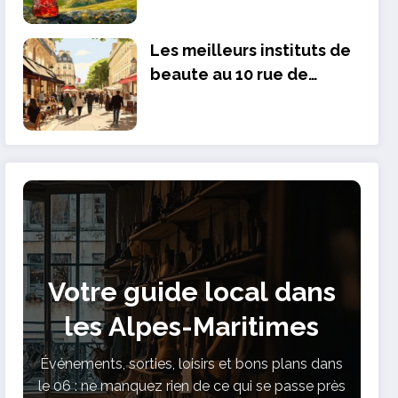
Les meilleurs instituts de
beaute au 10 rue de
Penthievre 75008 Paris
Votre guide local dans
les Alpes-Maritimes
Événements, sorties, loisirs et bons plans dans
le 06 : ne manquez rien de ce qui se passe près