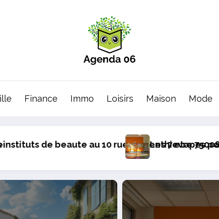
lle
Finance
Immo
Loisirs
Maison
Mode
 Paris
ur Ajouter une Annonce de colocation qui attire le
Le nouveau tableau