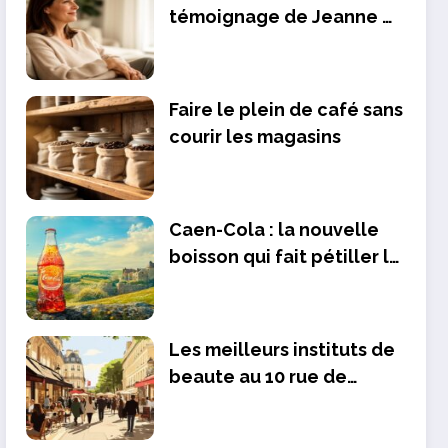
témoignage de Jeanne et
l’évaluation des progrès
réalisés
Faire le plein de café sans
courir les magasins
Caen-Cola : la nouvelle
boisson qui fait pétiller la
Normandie
Les meilleurs instituts de
beaute au 10 rue de
Penthievre 75008 Paris